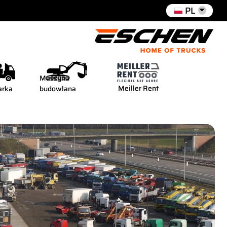
PL
Maszyna
Meiller Rent
arka
budowlana