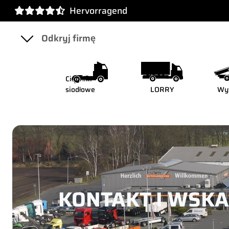
Hervorragend
Ciągniki
siodłowe
LORRY
Wy
KONTAKT I WSK