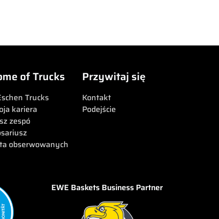
ome of Trucks
Przywitaj się
Eschen Trucks
Kontakt
oja kariera
Podejście
sz zespó
osariusz
sta obserwowanych
EWE Baskets Business Partner