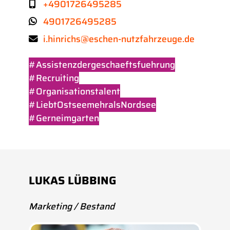
+4901726495285
4901726495285
i.hinrichs@eschen-nutzfahrzeuge.de
#Assistenzdergeschaeftsfuehrung
#Recruiting
#Organisationstalent
#LiebtOstseemehralsNordsee
#Gerneimgarten
LUKAS LÜBBING
Marketing / Bestand