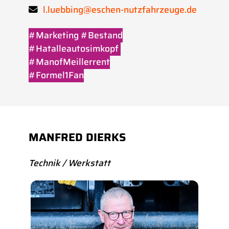
l.luebbing@eschen-nutzfahrzeuge.de
#Marketing #Bestand
#Hatalleautosimkopf
#ManofMeillerrent
#Formel1Fan
MANFRED DIERKS
Technik / Werkstatt