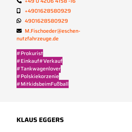
+49 0 4206 4158 -16
+4901628580929
4901628580929
M.Fischoeder@eschen-
nutzfahrzeuge.de
#Prokurist
#Einkauf#Verkauf
#Tankwagenlover
#Polskiekorzenie
#MitkidsbeimFußball
KLAUS EGGERS