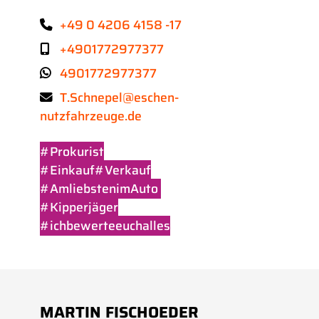
+49 0 4206 4158 -17
+4901772977377
4901772977377
T.Schnepel@eschen-
nutzfahrzeuge.de
#Prokurist
#Einkauf#Verkauf
#AmliebstenimAuto
#Kipperjäger
#ichbewerteeuchalles
MARTIN FISCHOEDER