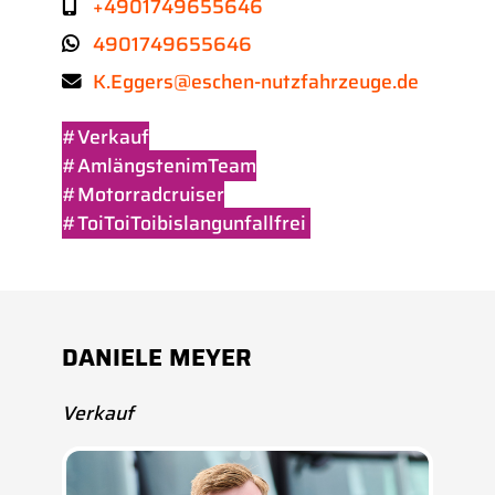
+4901749655646
4901749655646
K.Eggers@eschen-nutzfahrzeuge.de
#Verkauf
#AmlängstenimTeam
#Motorradcruiser
#ToiToiToibislangunfallfrei
DANIELE MEYER
Verkauf