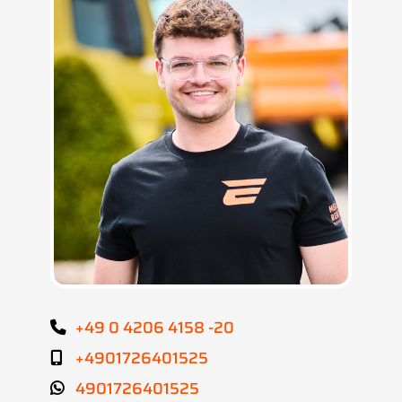
+49 0 4206 4158 -20
+4901726401525
4901726401525