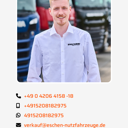
+49 0 4206 4158 -18
+4915208182975
4915208182975
verkauf@eschen-nutzfahrzeuge.de