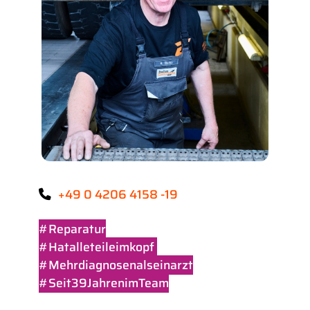
+49 0 4206 4158 -19
#Reparatur
#Hatalleteileimkopf
#Mehrdiagnosenalseinarzt
#Seit39JahrenimTeam