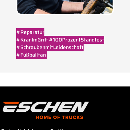
#Reparatur
#KranImGriff #100ProzentStandfest
#SchraubenmitLeidenschaft
#Fußballfan