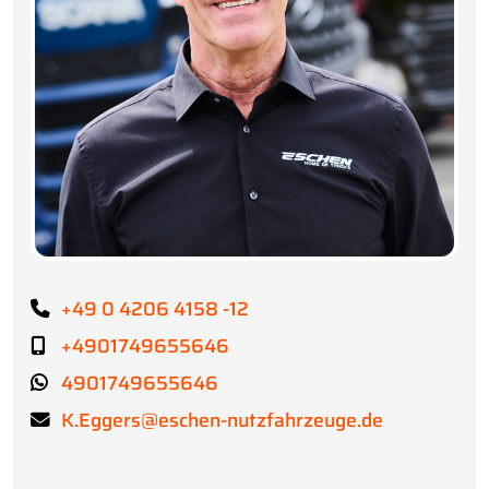
+49 0 4206 4158 -12
+4901749655646
4901749655646
K.Eggers@eschen-nutzfahrzeuge.de