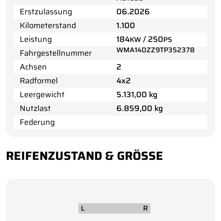
Erstzulassung
06.2026
Kilometerstand
1.100
Leistung
184
/ 250
KW
PS
WMA14DZZ9TP352378
Fahrgestellnummer
Achsen
2
Radformel
4x2
Leergewicht
5.131,00 kg
Nutzlast
6.859,00 kg
Federung
REIFENZUSTAND & GRÖSSE