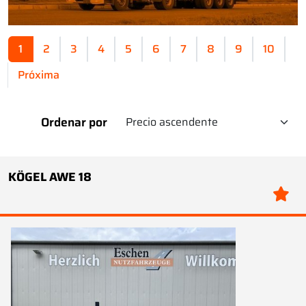
1
2
3
4
5
6
7
8
9
10
Próxima
Ordenar por
KÖGEL AWE 18