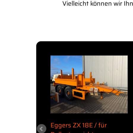
Vielleicht können wir I
.70
Eggers ZX 18E / für