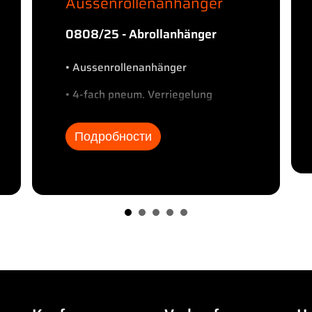
Aussenrollenanhänger
0808/25 - Abrollanhänger
• Aussenrollenanhänger
• 4-fach pneum. Verriegelung
• Reserveradhalterung
Подробности
• Trommelbremse
• Duomaticanschluss
• Luftfederung
• 2 x Staukasten
• Zwillingsbereifung
• BPW-Achsen