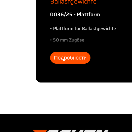
er
Ballastgewichte
er
0036/25 - Plattform
• Plattform für Ballastgewichte
iegelung
• 50 mm Zugöse
• 4 x Zurröse
Подробности
• Trommelbremse
• Blattfederung
• Stützbeine
• SAF-Achsen