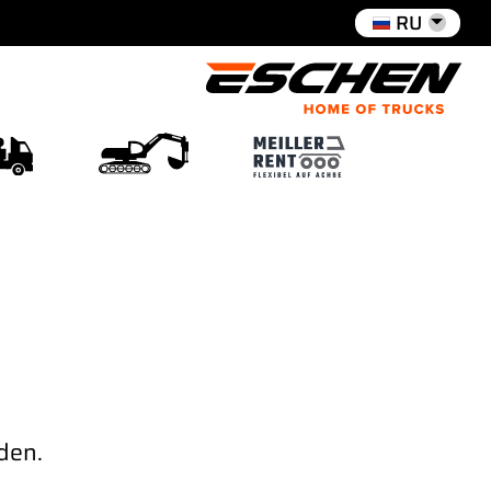
RU
Meiller Rent
scher
Baumaschinen
den.