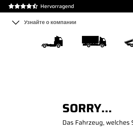
Hervorragend
SZM
LKW
K
SORRY...
Das Fahrzeug, welches S