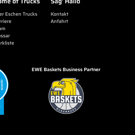
ome of Trucks
Sag' Hallo
er Eschen Trucks
Kontakt
rriere
Anfahrt
am
ossar
rkliste
EWE Baskets Business Partner