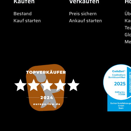
Kaufen
Verkaufen
H
Bestand
Preis sichern
Üb
Kauf starten
Ankauf starten
Ka
Te
Gl
Me