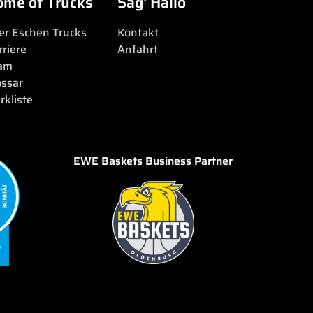
ome of Trucks
Sag' Hallo
er Eschen Trucks
Kontakt
rriere
Anfahrt
am
ossar
rkliste
EWE Baskets Business Partner