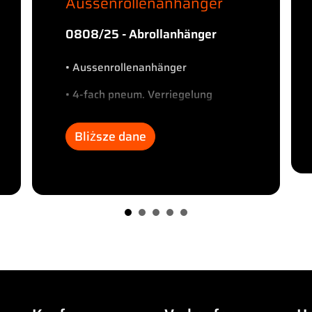
Aussenrollenanhänger
0808/25 - Abrollanhänger
• Aussenrollenanhänger
• 4-fach pneum. Verriegelung
• Reserveradhalterung
Bliższe dane
• Trommelbremse
• Duomaticanschluss
• Luftfederung
• 2 x Staukasten
• Zwillingsbereifung
• BPW-Achsen