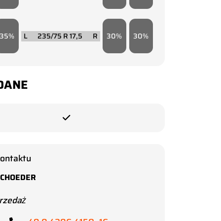
35
235/75 R 17,5
30
30
DANE
kontaktu
SCHOEDER
rzedaż