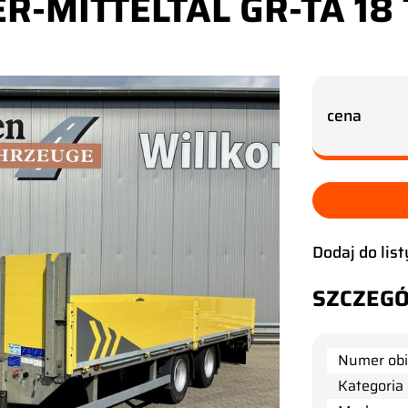
ER-MITTELTAL GR-TA 1
cena
Dodaj do li
SZCZEGÓ
Numer obi
Kategoria