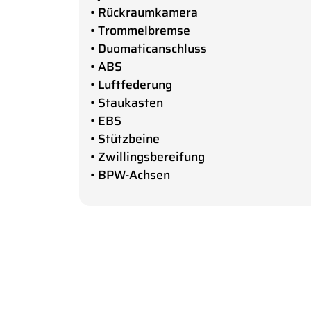
• Rückraumkamera
• Trommelbremse
• Duomaticanschluss
• ABS
• Luftfederung
• Staukasten
• EBS
• Stützbeine
• Zwillingsbereifung
• BPW-Achsen