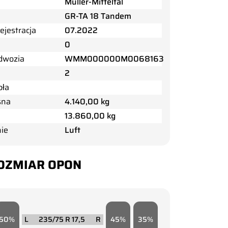
Müller-Mitteltal
GR-TA 18 Tandem
ejestracja
07.2022
0
dwozia
WMM000000M0068163
2
oła
sna
4.140,00 kg
13.860,00 kg
ie
Luft
ROZMIAR OPON
50
235/75 R 17,5
45
35