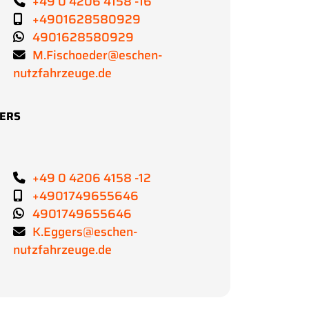
+49 0 4206 4158 -16
+4901628580929
4901628580929
M.Fischoeder@eschen-
nutzfahrzeuge.de
GERS
+49 0 4206 4158 -12
+4901749655646
4901749655646
K.Eggers@eschen-
nutzfahrzeuge.de