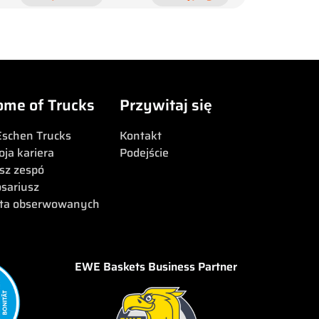
ome of Trucks
Przywitaj się
Eschen Trucks
Kontakt
oja kariera
Podejście
sz zespó
osariusz
sta obserwowanych
EWE Baskets Business Partner