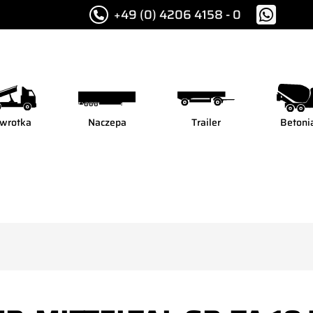
+49 (0) 4206 4158 - 0
wrotka
Naczepa
Trailer
Betoni