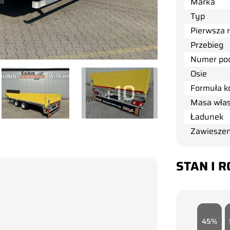
Marka
Typ
Pierwsza r
Przebieg
Numer po
Osie
+10
Formuła k
Masa wła
Ładunek
Zawieszen
STAN I 
45