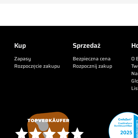
Kup
Sprzedaż
H
Zapasy
Bezpieczna cena
O 
Rozpoczęcie zakupu
Rozpocznij zakup
Tw
Na
Gl
Li