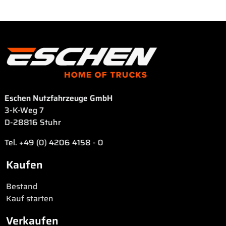
• 2
•
•
x
Trommelbremse
EBS
en
Staukasten
•
•
•
Blattfederung
SAF-
e
Zwillingsbere
Achsen
•
•
Stützbeine
BPW-
Eschen Nutzfahrzeuge GmbH
•
Achsen
3-K-Weg 7
SAF-
D-28816 Stuhr
Achsen
Tel. +49 (0) 4206 4158 - 0
Kaufen
Bestand
Kauf starten
Verkaufen