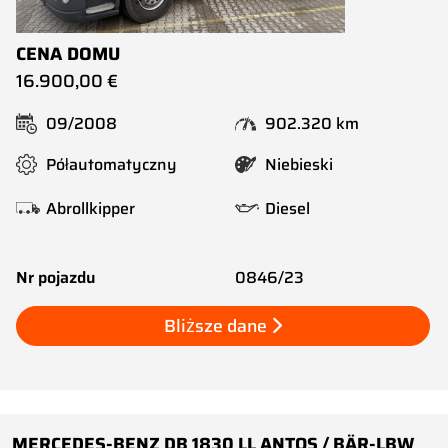
CENA DOMU
16.900,00 €
09/2008
902.320 km
Półautomatyczny
Niebieski
Abrollkipper
Diesel
Nr pojazdu
0846/23
Bliższe dane
MERCEDES-BENZ DB 1830 LL ANTOS / BÄR-LBW