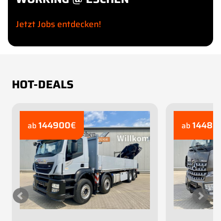
Jetzt Jobs entdecken!
HOT-DEALS
144900
€
14480
ab
ab