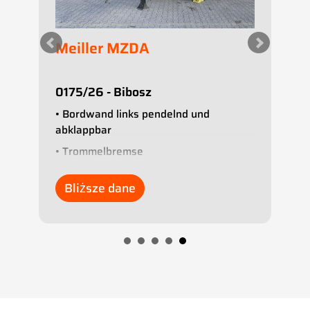
Meiller MZDA
M
H
0175/26 - Bibosz
0
• Bordwand links pendelnd und
• 
g
abklappbar
• 
• Trommelbremse
•
• ABS
• 
Bliższe dane
• Luftfederung
•
• Stützbein
• 
• Rollplane
• 
• SAF-Achsen
• 
•