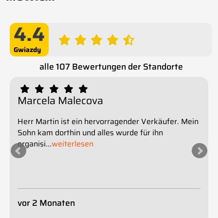
4.4
Sterne
alle 107 Bewertungen der Standorte
Marcela Malecova
Herr Martin ist ein hervorragender Verkäufer. Mein
Sohn kam dorthin und alles wurde für ihn
organisi
...
weiterlesen
vor 2 Monaten