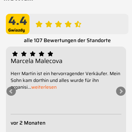
4.4
Sterne
alle 107 Bewertungen der Standorte
Marcela Malecova
Herr Martin ist ein hervorragender Verkäufer. Mein
Sohn kam dorthin und alles wurde für ihn
organisi
...
weiterlesen
vor 2 Monaten