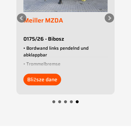
Meiller MZDA
M
H
0175/26 - Bibosz
0
• Bordwand links pendelnd und
• 
g
abklappbar
• 
• Trommelbremse
•
• ABS
• 
Bliższe dane
• Luftfederung
•
• Stützbein
• 
• Rollplane
• 
• SAF-Achsen
• 
•