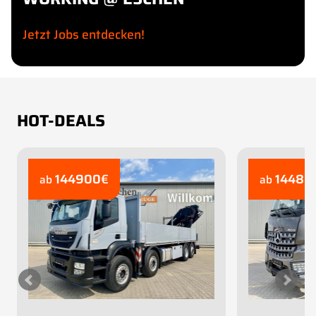
Jetzt Jobs entdecken!
HOT-DEALS
144900
€
14480
ab
ab