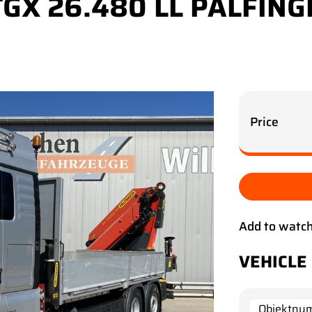
GX 26.480 LL PALFING
Price
Add to watch
VEHICLE
Objektnu