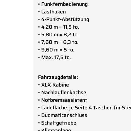
• Funkfernbedienung
• Lasthaken
• 4-Punkt-Abstützung
• 4,20 m = 11,5 to.
• 5,80 m = 8,2 to.
• 7,60 m = 6,3 to.
• 9,60 m = 5 to.
• Max. 17,5 to.
Fahrzeugdetails:
• XLX-Kabine
• Nachlauflenkachse
• Notbremsassistent
• Ladefläche: je Seite 4 Taschen für St
• Duomaticanschluss
• Schaltgetriebe
• Klimaanlage