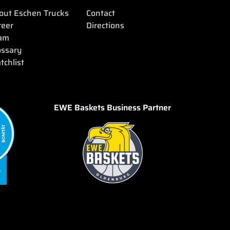
out Eschen Trucks
Contact
reer
Directions
am
ossary
tchlist
EWE Baskets Business Partner