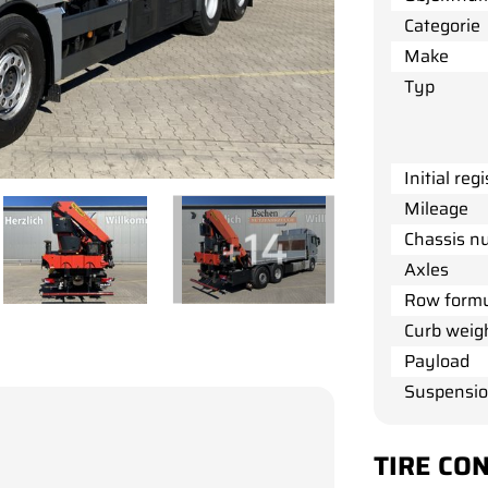
Categorie
Make
Typ
Initial reg
Mileage
+14
Chassis n
Axles
Row form
Curb weig
Payload
Suspensi
TIRE CON