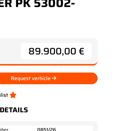
ER PK 53002-
89.900,00 €
Request verhicle
list
 DETAILS
mber
0851/26