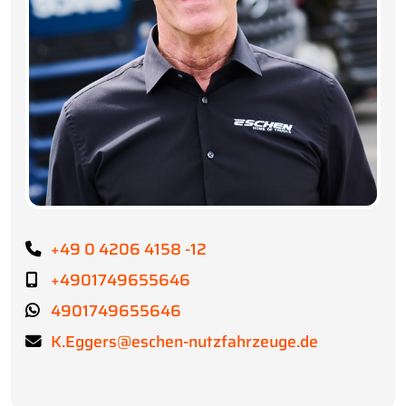
+49 0 4206 4158 -12
+4901749655646
4901749655646
K.Eggers@eschen-nutzfahrzeuge.de