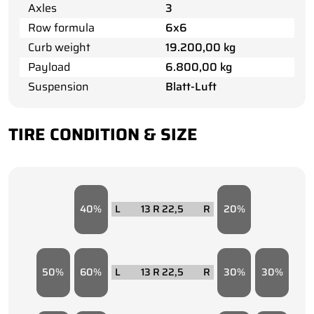
Axles
3
Row formula
6x6
Curb weight
19.200,00 kg
Payload
6.800,00 kg
Suspension
Blatt-Luft
TIRE CONDITION & SIZE
40
13 R 22,5
20
50
60
13 R 22,5
30
30