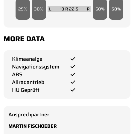
25
30
13 R 22,5
60
50
MORE DATA
Klimaanalge
Navigationssystem
ABS
Allradantrieb
HU Geprüft
Ansprechpartner
MARTIN FISCHOEDER