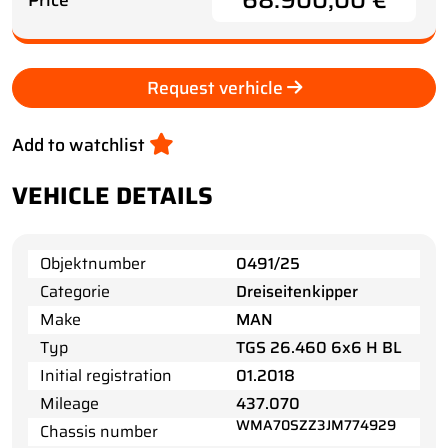
68.900,00 €
Price
Request verhicle
Add to watchlist
VEHICLE DETAILS
Objektnumber
0491/25
Categorie
Dreiseitenkipper
Make
MAN
Typ
TGS 26.460 6x6 H BL
Initial registration
01.2018
Mileage
437.070
WMA70SZZ3JM774929
Chassis number