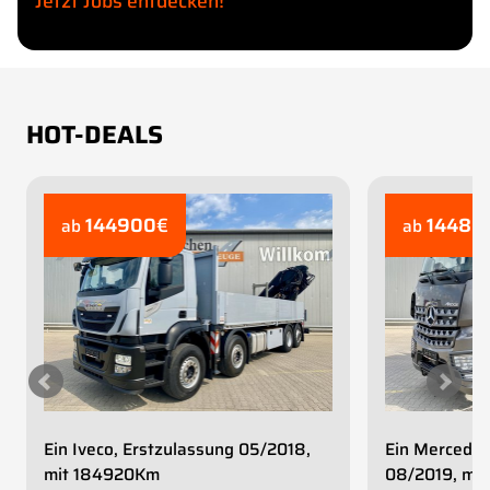
Jetzt Jobs entdecken!
HOT-DEALS
144900
€
14480
ab
ab
Ein Iveco, Erstzulassung 05/2018,
Ein Mercedes
mit 184920Km
08/2019, mi