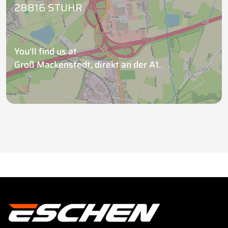
28816 STUHR
You'll find us at
Groß Mackenstedt, direkt an der A1.