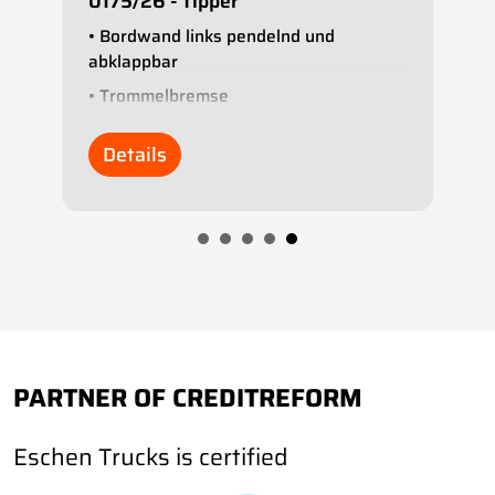
0175/26 - Tipper
0
• Bordwand links pendelnd und
• 
g
abklappbar
• 
• Trommelbremse
•
• ABS
• 
Details
• Luftfederung
•
• Stützbein
• 
• Rollplane
• 
• SAF-Achsen
• 
•
PARTNER OF CREDITREFORM
Eschen Trucks is certified